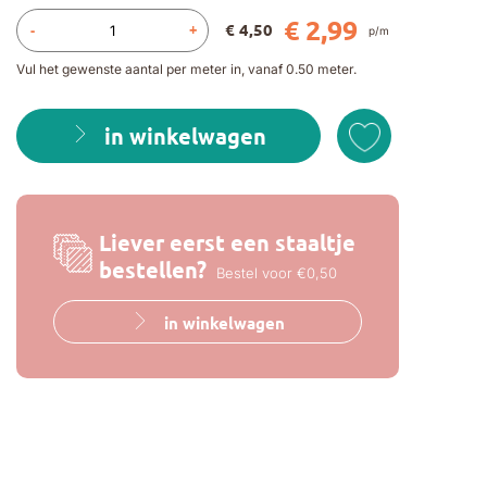
€ 2,99
€ 4,50
-
+
p/m
Vul het gewenste aantal per meter in, vanaf 0.50 meter.
in winkelwagen
Liever eerst een staaltje
bestellen?
Bestel voor €0,50
in winkelwagen