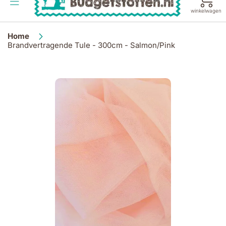
de
winkelwagen
inhoud
Home
Brandvertragende Tule - 300cm - Salmon/Pink
Ga
naar
het
einde
van
de
afbeeldingen-
gallerij