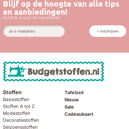
Blijf op de hoogte van alle tips
en aanbiedingen!
Schijf je in voor de nieuwsbrief
inschrijven
Stoffen
Tafelzeil
Basisstoffen
Nieuw
Stoffen A tot Z
Sale
Modestoffen
Cadeaukaart
Decoratiestoffen
Seizoensstoffen