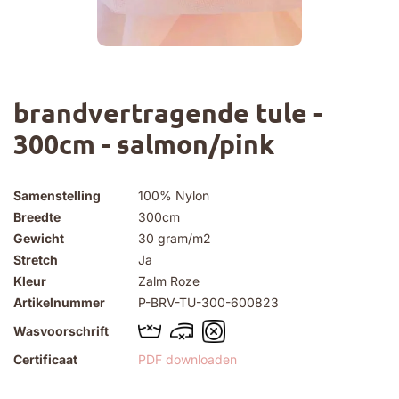
Ga
brandvertragende tule -
naar
het
300cm - salmon/pink
begin
van
de
afbeeldingen-
Samenstelling
100% Nylon
gallerij
Breedte
300cm
Gewicht
30 gram/m2
Stretch
Ja
Kleur
Zalm Roze
Artikelnummer
P-BRV-TU-300-600823
Wasvoorschrift
Certificaat
PDF downloaden