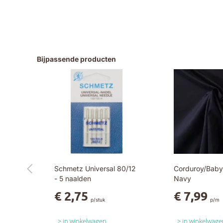
Bijpassende producten
Schmetz Universal 80/12
Corduroy/Babyr
- 5 naalden
Navy
€ 2,75
€ 7,99
p/stuk
p/m
in winkelwagen
in winkelwage