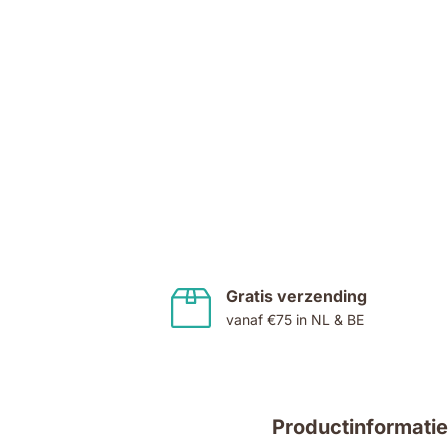
Ga
naar
het
begin
van
de
Gratis verzending
afbeeldingen-
vanaf €75 in NL & BE
gallerij
Productinformatie