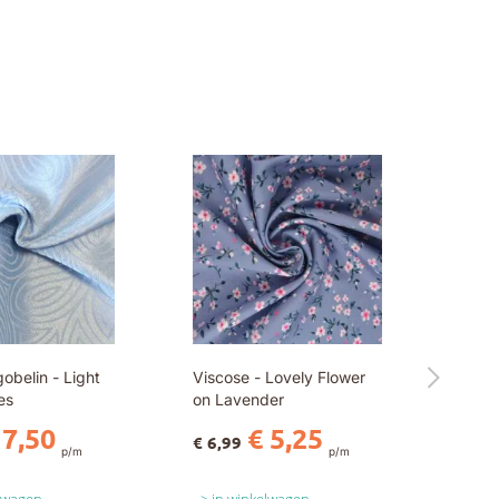
obelin - Light
Viscose - Lovely Flower
es
on Lavender
 7,50
€ 5,25
€ 6,99
p/m
p/m
elwagen
in winkelwagen