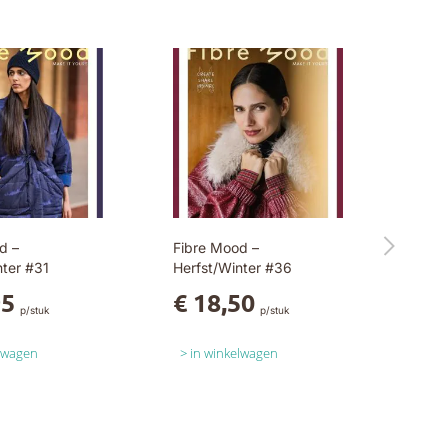
d –
Fibre Mood –
nter #31
Herfst/Winter #36
95
€ 18,50
p/stuk
p/stuk
elwagen
in winkelwagen