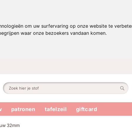
hnologieën om uw surfervaring op onze website te verbete
 begrijpen waar onze bezoekers vandaan komen.
Zoek
Zoek
w
patronen
tafelzeil
giftcard
lauw 32mm