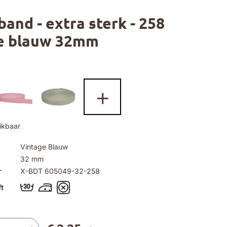
and - extra sterk - 258
e blauw 32mm
+
ikbaar
Vintage Blauw
32 mm
r
X-BDT 605049-32-258
t