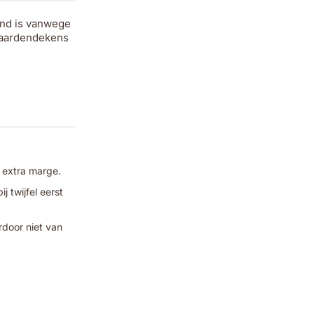
and is vanwege
 paardendekens
 extra marge.
 twijfel eerst
rdoor niet van