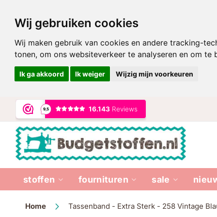
Wij gebruiken cookies
Wij maken gebruik van cookies en andere tracking-tec
tonen, om ons websiteverkeer te analyseren en om te
Ik ga akkoord
Ik weiger
Wijzig mijn voorkeuren
Ga
naar
de
inhoud
stoffen
fournituren
sale
nieu
Home
Tassenband - Extra Sterk - 258 Vintage B