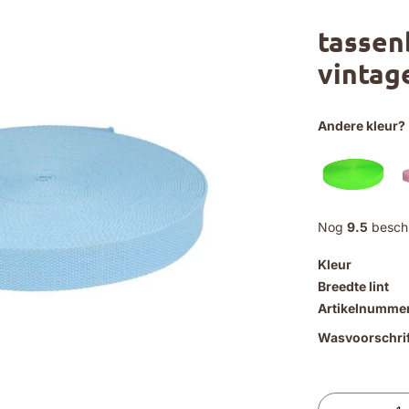
tassenb
vintag
Andere kleur?
Nog
9.5
besch
Kleur
Breedte lint
Artikelnumme
Wasvoorschrif