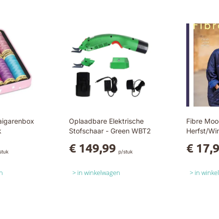
aigarenbox
Oplaadbare Elektrische
Fibre Moo
k
Stofschaar - Green WBT2
Herfst/Wi
€ 149,99
€ 17,
stuk
p/stuk
n
in winkelwagen
in wink