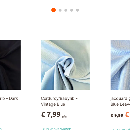
ib - Dark
Corduroy/Babyrib -
jacquard g
Vintage Blue
Blue Leav
€ 7,99
€
€ 9,99
p/m
n
in winkelwagen
in wink