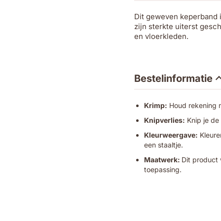
Dit geweven keperband i
zijn sterkte uiterst ges
en vloerkleden.
Bestelinformatie
Krimp:
Houd rekening me
Knipverlies:
Knip je de
Kleurweergave:
Kleuren
een staaltje.
Maatwerk:
Dit product 
toepassing.