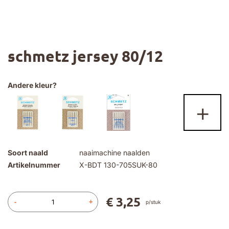
Ga
schmetz jersey 80/12
naar
het
begin
van
Andere kleur?
de
+
afbeeldingen-
gallerij
Soort naald
naaimachine naalden
Artikelnummer
X-BDT 130-705SUK-80
€ 3,25
-
+
p/stuk