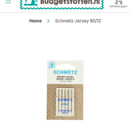
de
winkelwagen
inhoud
Home
Schmetz Jersey 80/12
Ga
naar
het
einde
van
de
afbeeldingen-
gallerij