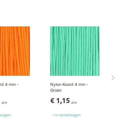
rd 4 mm -
Nylon Koord 4 mm -
Groen
5
€ 1,15
p/m
p/m
elwagen
in winkelwagen