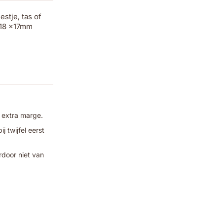
stje, tas of
 18 x17mm
 extra marge.
 twijfel eerst
rdoor niet van