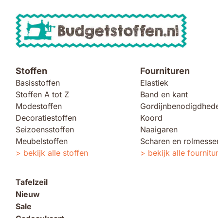
Stoffen
Fournituren
Basisstoffen
Elastiek
Stoffen A tot Z
Band en kant
Modestoffen
Gordijnbenodigdhed
Decoratiestoffen
Koord
Seizoensstoffen
Naaigaren
Meubelstoffen
Scharen en rolmesse
bekijk alle stoffen
bekijk alle fournitu
Tafelzeil
Nieuw
Sale