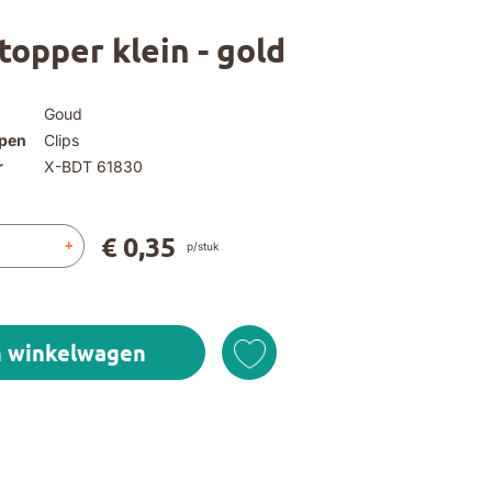
topper klein - gold
Goud
spen
Clips
r
X-BDT 61830
€ 0,35
+
p/stuk
n winkelwagen