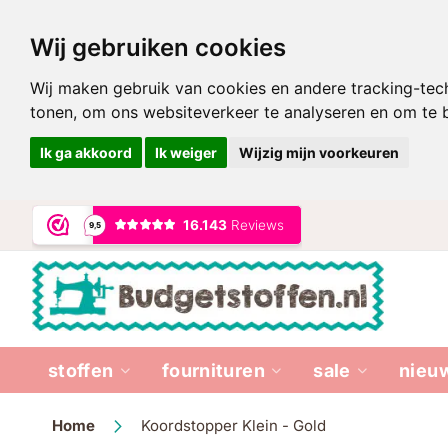
Wij gebruiken cookies
Wij maken gebruik van cookies en andere tracking-tec
tonen, om ons websiteverkeer te analyseren en om te
Ik ga akkoord
Ik weiger
Wijzig mijn voorkeuren
Ga
naar
de
inhoud
stoffen
fournituren
sale
nieu
Home
Koordstopper Klein - Gold