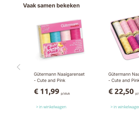
Vaak samen bekeken
Gütermann Naaigarenset
Gütermann Na
- Cute and Pink
- Cute and Pin
€ 11,99
€ 22,50
p/stuk
p/
in winkelwagen
in winkelwage