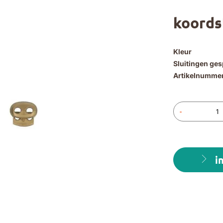
koords
Kleur
Sluitingen ge
Artikelnumme
-
i