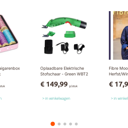
aigarenbox
Oplaadbare Elektrische
Fibre Moo
k
Stofschaar - Green WBT2
Herfst/Wi
€ 149,99
€ 17,
stuk
p/stuk
n
in winkelwagen
in wink