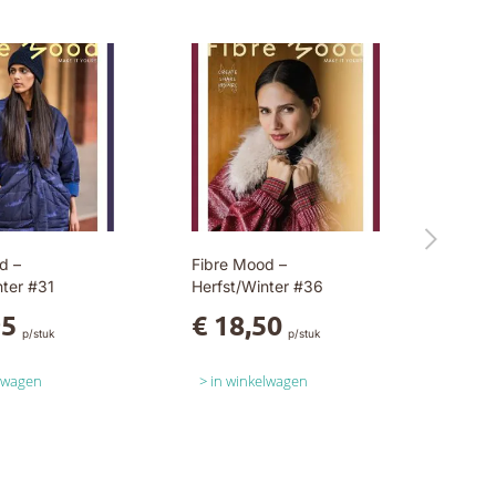
d –
Fibre Mood –
nter #31
Herfst/Winter #36
95
€ 18,50
p/stuk
p/stuk
elwagen
in winkelwagen