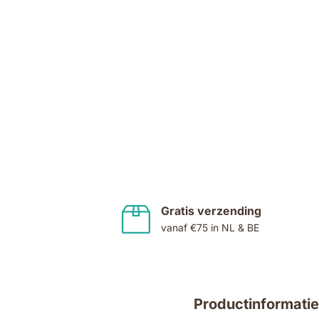
Ga
naar
het
begin
van
de
Gratis verzending
afbeeldingen-
vanaf €75 in NL & BE
gallerij
Productinformatie