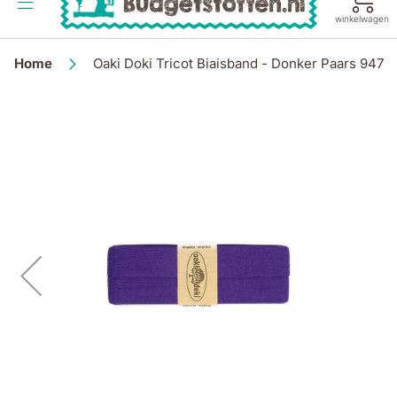
de
winkelwagen
inhoud
Home
Oaki Doki Tricot Biaisband - Donker Paars 947
Ga
naar
het
einde
van
de
afbeeldingen-
gallerij