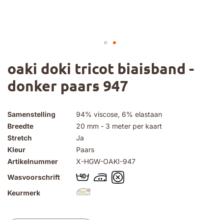
Ga
oaki doki tricot biaisband -
naar
het
donker paars 947
begin
van
de
afbeeldingen-
Samenstelling
94% viscose, 6% elastaan
gallerij
Breedte
20 mm - 3 meter per kaart
Stretch
Ja
Kleur
Paars
Artikelnummer
X-HGW-OAKI-947
Wasvoorschrift
Keurmerk