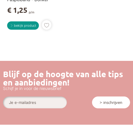
Paars 0947
€ 1,25
p/m
bekijk product
Voeg toe aan verlanglijst
Blijf op de hoogte van alle tips
en aanbiedingen!
Schijf je in voor de nieuwsbrief
inschrijven