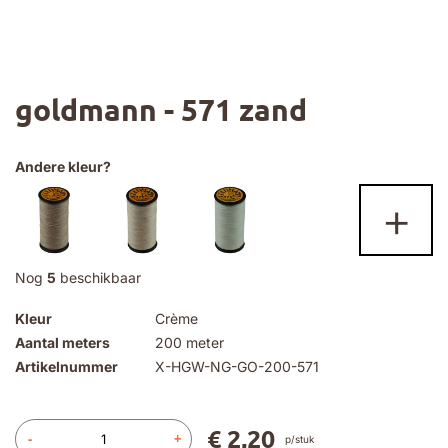
Ga
goldmann - 571 zand
naar
het
begin
van
Andere kleur?
de
+
afbeeldingen-
gallerij
Nog
5
beschikbaar
Kleur
Crème
Aantal meters
200 meter
Artikelnummer
X-HGW-NG-GO-200-571
€ 2,20
-
+
p/stuk