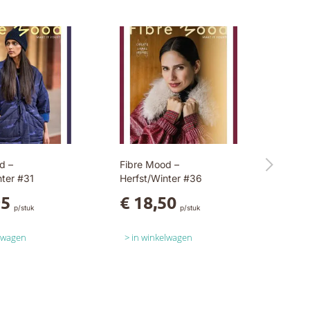
d –
Fibre Mood –
nter #31
Herfst/Winter #36
95
€ 18,50
p/stuk
p/stuk
elwagen
in winkelwagen