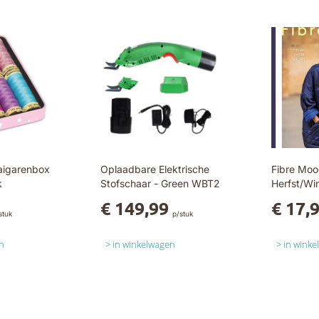
aigarenbox
Oplaadbare Elektrische
Fibre Moo
k
Stofschaar - Green WBT2
Herfst/Wi
€ 149,99
€ 17,
stuk
p/stuk
n
in winkelwagen
in wink