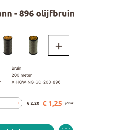
nn - 896 olijfbruin
+
Bruin
200 meter
r
X-HGW-NG-GO-200-896
€ 1,25
€ 2,20
+
p/stuk