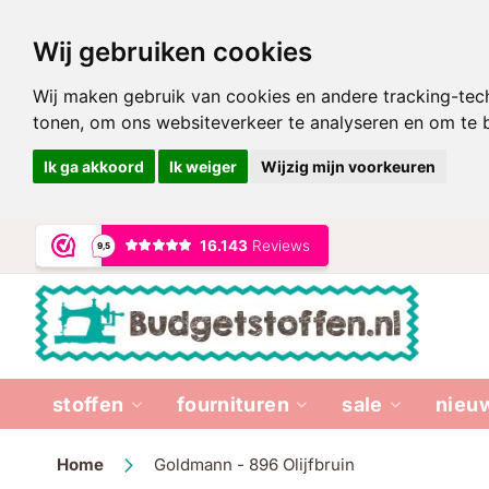
Wij gebruiken cookies
Wij maken gebruik van cookies en andere tracking-tec
tonen, om ons websiteverkeer te analyseren en om te
Ik ga akkoord
Ik weiger
Wijzig mijn voorkeuren
Ga
naar
de
inhoud
stoffen
fournituren
sale
nieu
Home
Goldmann - 896 Olijfbruin