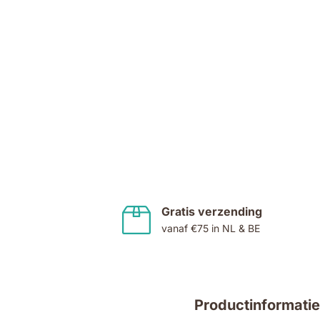
Ga
naar
het
begin
van
de
Gratis verzending
afbeeldingen-
vanaf €75 in NL & BE
gallerij
Productinformatie