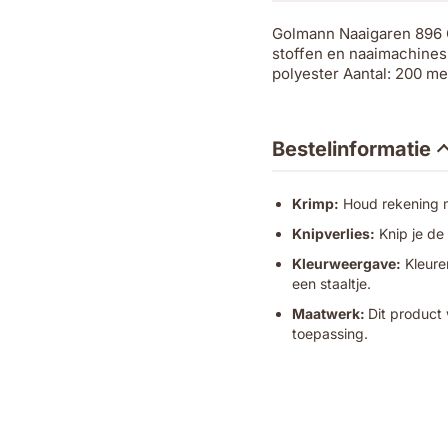
Golmann Naaigaren 896 Ol
stoffen en naaimachines 
polyester Aantal: 200 me
Bestelinformatie
Krimp:
Houd rekening me
Knipverlies:
Knip je de
Kleurweergave:
Kleuren
een staaltje.
Maatwerk:
Dit product 
toepassing.