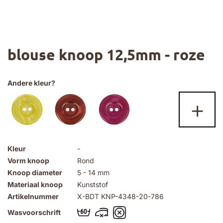
Ga
blouse knoop 12,5mm - roze
naar
het
begin
van
Andere kleur?
de
+
afbeeldingen-
gallerij
Kleur
-
Vorm knoop
Rond
Knoop diameter
5 - 14 mm
Materiaal knoop
Kunststof
Artikelnummer
X-BDT KNP-4348-20-786
Wasvoorschrift