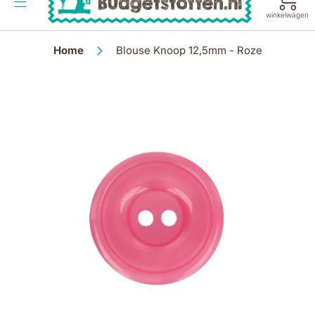
de
winkelwagen
inhoud
Home
Blouse Knoop 12,5mm - Roze
Ga
naar
het
einde
van
de
afbeeldingen-
gallerij