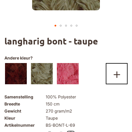
Ga
langharig bont - taupe
naar
het
begin
van
Andere kleur?
de
+
afbeeldingen-
gallerij
Samenstelling
100% Polyester
Breedte
150 cm
Gewicht
270 gram/m2
Kleur
Taupe
Artikelnummer
BS-BONT-L-69