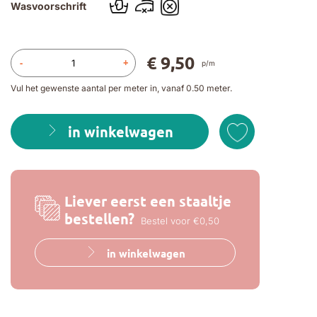
Wasvoorschrift
€ 9,50
-
+
p/m
Vul het gewenste aantal per meter in, vanaf 0.50 meter.
in winkelwagen
Liever eerst een staaltje
bestellen?
Bestel voor €0,50
in winkelwagen