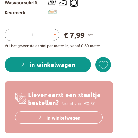
Wasvoorschrift
Keurmerk
€ 7,99
-
+
p/m
Vul het gewenste aantal per meter in, vanaf 0.50 meter.
in winkelwagen
Liever eerst een staaltje
bestellen?
Bestel voor €0,50
in winkelwagen