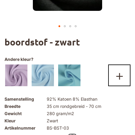
Ga
boordstof - zwart
naar
het
begin
van
Andere kleur?
de
+
afbeeldingen-
gallerij
Samenstelling
92% Katoen 8% Elasthan
Breedte
35 cm rondgebreid - 70 cm
Gewicht
280 gram/m2
Kleur
Zwart
Artikelnummer
BS-BST-03