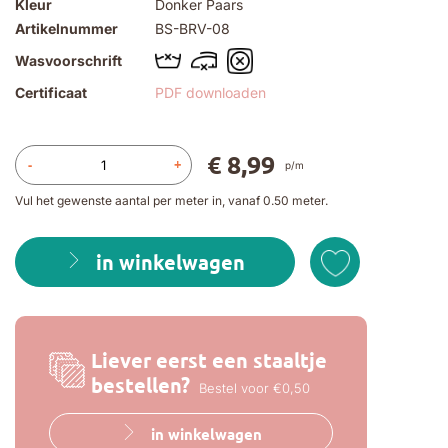
Kleur
Donker Paars
Artikelnummer
BS-BRV-08
Wasvoorschrift
Certificaat
PDF downloaden
€ 8,99
-
+
p/m
Vul het gewenste aantal per meter in, vanaf 0.50 meter.
in winkelwagen
Liever eerst een staaltje
bestellen?
Bestel voor €0,50
in winkelwagen