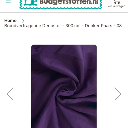
de
winkelwagen
inhoud
Home
Brandvertragende Decostof - 300 cm - Donker Paars - 08
Ga
naar
het
einde
van
de
afbeeldingen-
gallerij