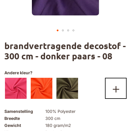
Ga
brandvertragende decostof -
naar
het
300 cm - donker paars - 08
begin
van
de
afbeeldingen-
Andere kleur?
gallerij
+
Samenstelling
100% Polyester
Breedte
300 cm
Gewicht
180 gram/m2