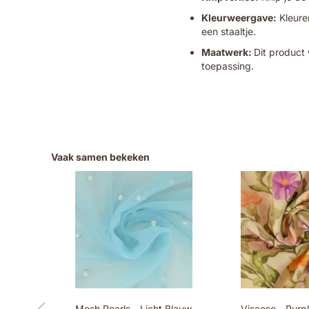
Kleurweergave:
Kleuren
een staaltje.
Maatwerk:
Dit product 
toepassing.
Vaak samen bekeken
Mesh Pearls - Licht Blauw
Viscose - Purp