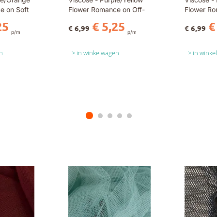
e on Soft
Flower Romance on Off-
Flower Ro
White
25
€ 5,25
€
€ 6,99
€ 6,99
p/m
p/m
n
in winkelwagen
in wink