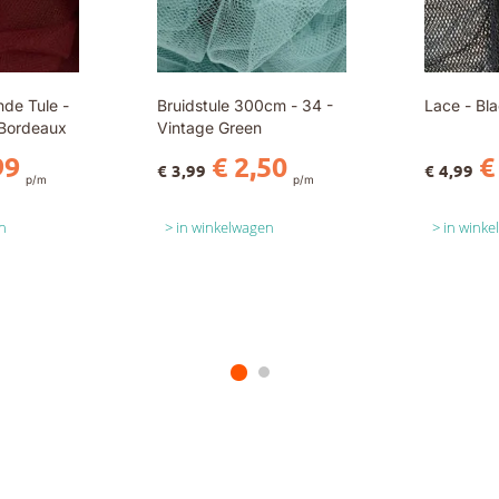
de Tule -
Bruidstule 300cm - 34 -
Lace - Bl
Bordeaux
Vintage Green
99
€ 2,50
€
€ 3,99
€ 4,99
p/m
p/m
n
in winkelwagen
in wink