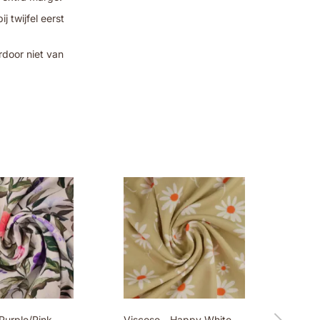
 twijfel eerst
rdoor niet van
Purple/Pink
Viscose - Happy White