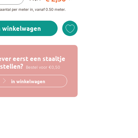
aantal per meter in, vanaf 0.50 meter.
n winkelwagen
ever eerst een staaltje
stellen?
Bestel voor €0,50
in winkelwagen