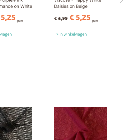
mance on White
Daisies on Beige
 5,25
€ 5,25
€ 6,99
p/m
p/m
elwagen
in winkelwagen