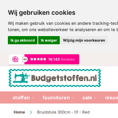
Wij gebruiken cookies
Wij maken gebruik van cookies en andere tracking-tec
tonen, om ons websiteverkeer te analyseren en om te
Ik ga akkoord
Ik weiger
Wijzig mijn voorkeuren
Ga
naar
de
inhoud
stoffen
fournituren
sale
nieu
Home
Bruidstule 300cm - 01 - Red