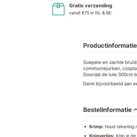
Gratis verzending
vanaf €75 in NL & BE
Productinformatie
Soepele en zachte bruid
communiejurken, cosplay
Doordat de tule 300cm br
Denk bijvoorbeeld aan e
Bestelinformatie
Krimp:
Houd rekening me
Knipverlies:
Knip je de