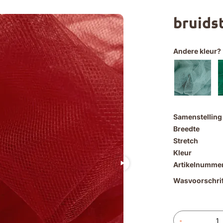
bruidst
Andere kleur?
Samenstelling
Breedte
Stretch
Kleur
Artikelnumme
Wasvoorschrif
-