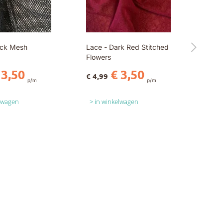
ack Mesh
Lace - Dark Red Stitched
Flowers
 3,50
€ 3,50
€ 4,99
p/m
p/m
elwagen
in winkelwagen