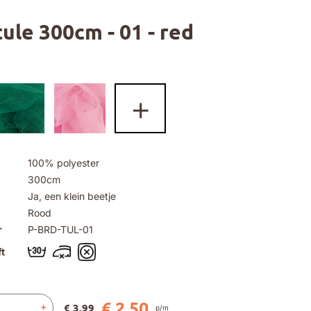
ule 300cm - 01 - red
+
100% polyester
300cm
Ja, een klein beetje
Rood
r
P-BRD-TUL-01
t
€ 2,50
€ 3,99
+
p/m