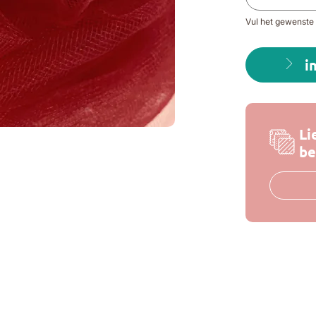
Vul het gewenste 
i
Li
be