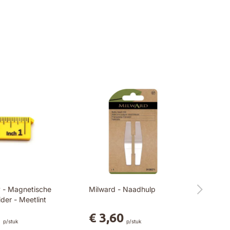
 - Magnetische
Milward - Naadhulp
der - Meetlint
5
€ 3,60
p/stuk
p/stuk