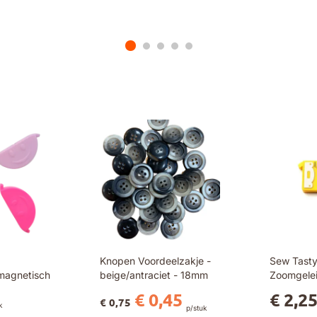
Knopen Voordeelzakje -
Sew Tasty
magnetisch
beige/antraciet - 18mm
Zoomgelei
€ 0,45
€ 2,2
€ 0,75
k
p/stuk