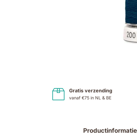
Ga
naar
het
begin
van
de
Gratis verzending
afbeeldingen-
vanaf €75 in NL & BE
gallerij
Productinformatie