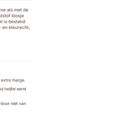
ine als met de
tstof klosje
et is bestand
- en kleurecht,
 extra marge.
 twijfel eerst
rdoor niet van