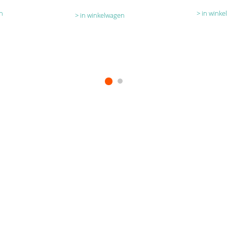
n
in wink
in winkelwagen