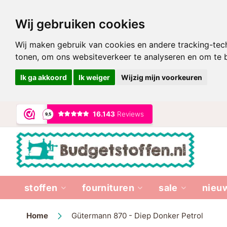
Wij gebruiken cookies
Wij maken gebruik van cookies en andere tracking-tec
tonen, om ons websiteverkeer te analyseren en om te
Ik ga akkoord
Ik weiger
Wijzig mijn voorkeuren
Ga
naar
de
inhoud
stoffen
fournituren
sale
nieu
Home
Gütermann 870 - Diep Donker Petrol