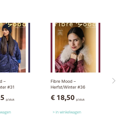
d –
Fibre Mood –
nter #31
Herfst/Winter #36
95
€ 18,50
p/stuk
p/stuk
elwagen
in winkelwagen