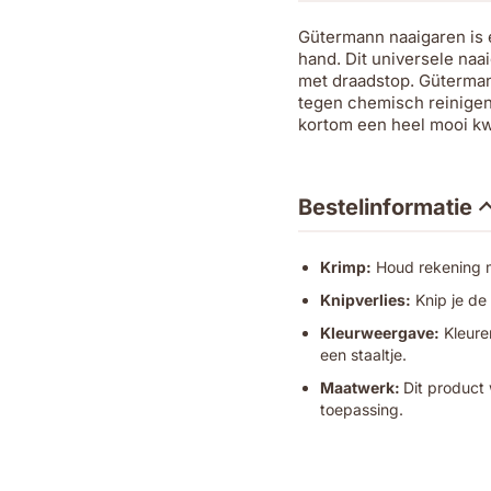
Gütermann naaigaren is 
hand. Dit universele naa
met draadstop. Gütermann 
tegen chemisch reinigen 
kortom een heel mooi kwa
Bestelinformatie
Krimp:
Houd rekening me
Knipverlies:
Knip je de
Kleurweergave:
Kleuren
een staaltje.
Maatwerk:
Dit product 
toepassing.