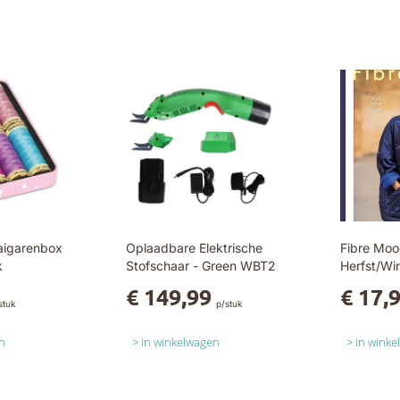
aigarenbox
Oplaadbare Elektrische
Fibre Moo
k
Stofschaar - Green WBT2
Herfst/Wi
€ 149,99
€ 17,
stuk
p/stuk
n
in winkelwagen
in wink