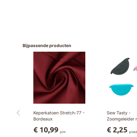
Bijpassende producten
Keperkatoen Stretch-77 -
Sew Tasty -
Bordeaux
Zoomgeleider 
smiley - Petrol
€ 10,99
€ 2,25
p/m
p/stu