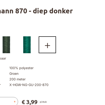
ann 870 - diep donker
+
baar
100% polyester
Groen
200 meter
r
X-HGW-NG-GU-200-870
€ 3,99
+
p/stuk