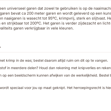
een universeel garen dat zowel te gebruiken is op de naaimach
igaren bevat ca 200 meter garen en wordt geleverd op een kuns
naaigaren is wasecht tot 95ºC, krimpvrij, sterk en slijtvast. H
en strijkbaar tot 200ºC. Het garen is verder zijdezacht en licht
liteits garen verkrijgbaar in vele kleuren.
t krimp in de was; bestel daarom altijd ruim om dit op te vangen.
 stof in meerdere delen? Houd dan rekening met knipverlies en reken
 op een beeldscherm kunnen afwijken van de werkelijkheid. Bestel bij
wordt speciaal voor jou op maat geknipt. Het herroepingsrecht is hie