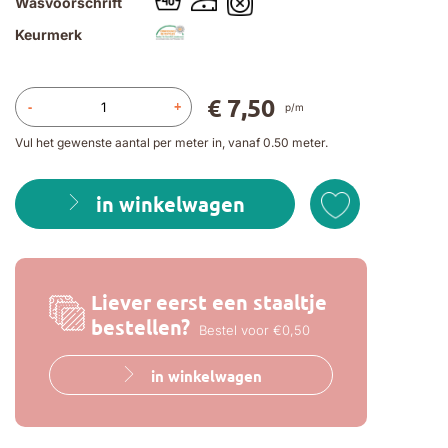
Wasvoorschrift
Keurmerk
€ 7,50
-
+
p/m
Vul het gewenste aantal per meter in, vanaf 0.50 meter.
in winkelwagen
Liever eerst een staaltje
bestellen?
Bestel voor €0,50
in winkelwagen