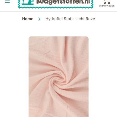
de
winkelwagen
inhoud
Home
Hydrofiel Stof - Licht Roze
Ga
naar
het
einde
van
de
afbeeldingen-
gallerij