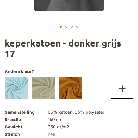
Ga
keperkatoen - donker grijs
naar
het
17
begin
van
de
afbeeldingen-
Andere kleur?
gallerij
+
Samenstelling
65% katoen, 35% polyester
Breedte
150 cm
Gewicht
250 gr/m2
Stretch
nee