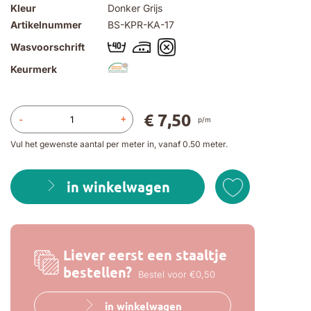
Kleur
Donker Grijs
Artikelnummer
BS-KPR-KA-17
Wasvoorschrift
Keurmerk
€ 7,50
-
+
p/m
Vul het gewenste aantal per meter in, vanaf 0.50 meter.
in winkelwagen
Liever eerst een staaltje
bestellen?
Bestel voor €0,50
in winkelwagen