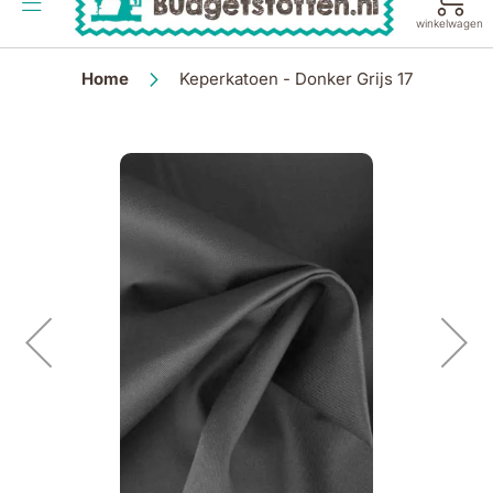
de
winkelwagen
inhoud
Home
Keperkatoen - Donker Grijs 17
Ga
naar
het
einde
van
de
afbeeldingen-
gallerij