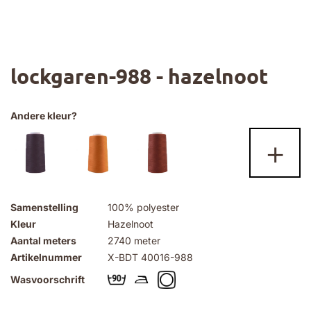
Ga
lockgaren-988 - hazelnoot
naar
het
begin
van
Andere kleur?
de
+
afbeeldingen-
gallerij
Samenstelling
100% polyester
Kleur
Hazelnoot
Aantal meters
2740 meter
Artikelnummer
X-BDT 40016-988
Wasvoorschrift