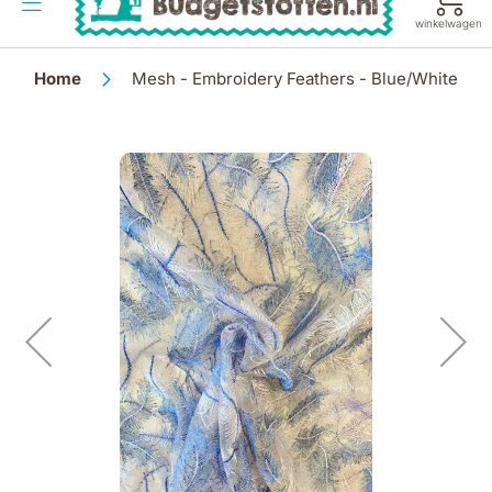
de
winkelwagen
inhoud
Home
Mesh - Embroidery Feathers - Blue/White
Ga
naar
het
einde
van
de
afbeeldingen-
gallerij