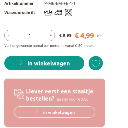
Artikelnummer
P-ME-EM-FE-1-1
Wasvoorschrift
€ 4,99
€ 9,99
-
+
p/m
Vul het gewenste aantal per meter in, vanaf 0.50 meter.
in winkelwagen
Liever eerst een staaltje
bestellen?
Bestel voor €0,50
in winkelwagen