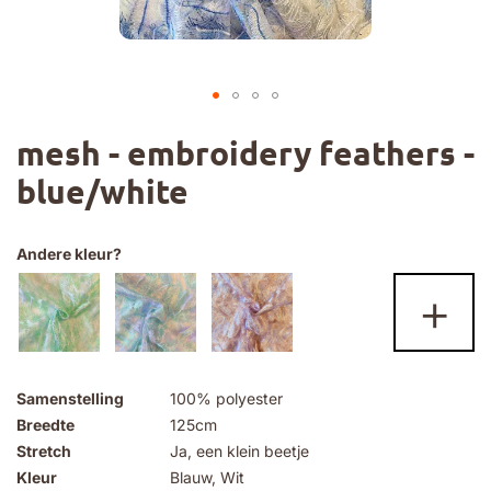
Ga
mesh - embroidery feathers -
naar
het
blue/white
begin
van
de
afbeeldingen-
Andere kleur?
gallerij
+
Samenstelling
100% polyester
Breedte
125cm
Stretch
Ja, een klein beetje
Kleur
Blauw, Wit