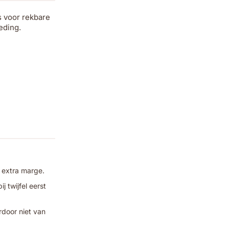
s voor rekbare
eding.
 extra marge.
 twijfel eerst
rdoor niet van