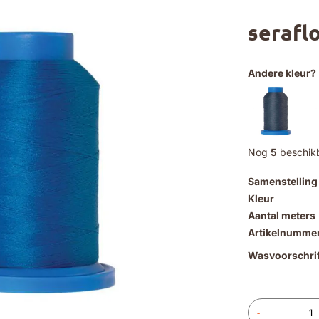
serafl
Andere kleur?
Nog
5
beschik
Samenstelling
Kleur
Aantal meters
Artikelnumme
Wasvoorschrif
-