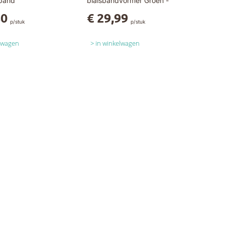
sband
biaisbandvormer Groen -
28.5mm
80
€ 29,99
p/stuk
p/stuk
elwagen
in winkelwagen