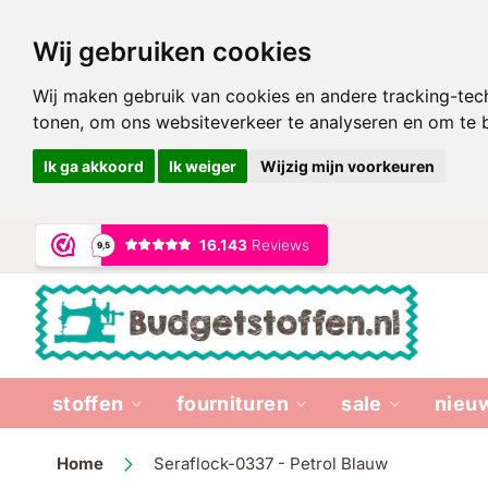
Wij gebruiken cookies
Wij maken gebruik van cookies en andere tracking-tec
tonen, om ons websiteverkeer te analyseren en om te
Ik ga akkoord
Ik weiger
Wijzig mijn voorkeuren
Ga
naar
de
inhoud
stoffen
fournituren
sale
nieu
Home
Seraflock-0337 - Petrol Blauw