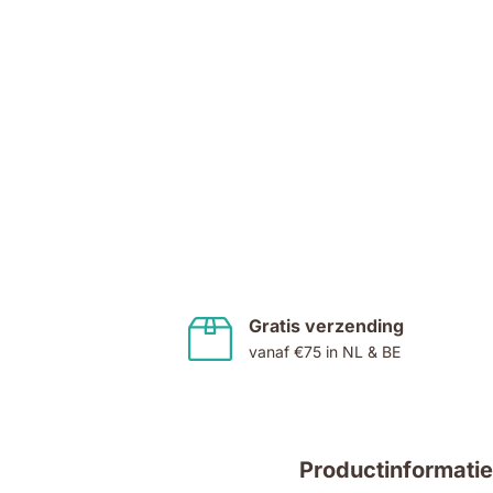
Ga
naar
het
begin
van
de
Gratis verzending
afbeeldingen-
vanaf €75 in NL & BE
gallerij
Productinformatie