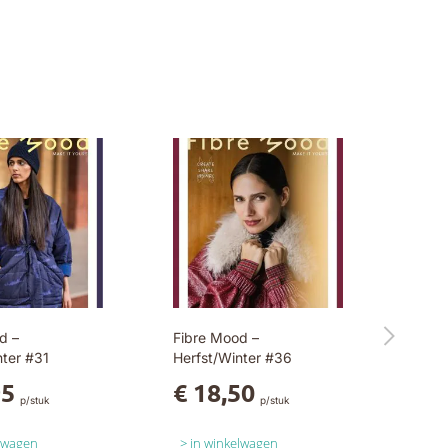
d –
Fibre Mood –
nter #31
Herfst/Winter #36
95
€ 18,50
p/stuk
p/stuk
elwagen
in winkelwagen