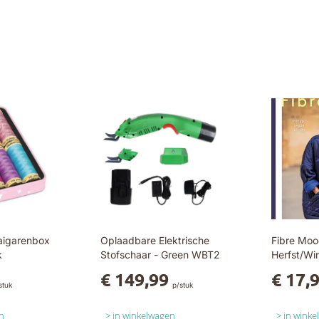
aigarenbox
Oplaadbare Elektrische
Fibre Moo
k
Stofschaar - Green WBT2
Herfst/Wi
€ 149,99
€ 17,
stuk
p/stuk
n
in winkelwagen
in wink