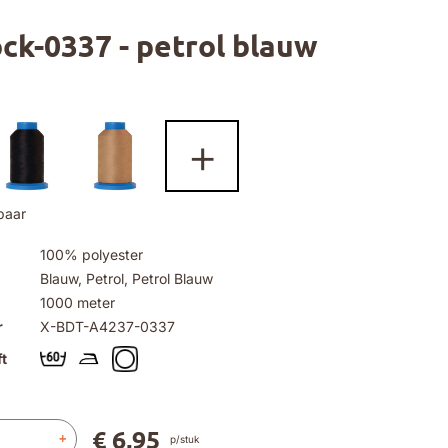
ock-0337 - petrol blauw
+
baar
100% polyester
Blauw, Petrol, Petrol Blauw
1000 meter
r
X-BDT-A4237-0337
t
€ 6,95
+
p/stuk