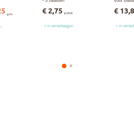
- 5 naalden
voor biai
25
€ 2,75
€ 13,
p/stuk
p/m
in winkelwagen
in wink
n