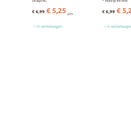
Graphic
- Navy/White
€ 5,25
€ 5,
€ 6,99
€ 6,99
p/m
in winkelwagen
in winkelwage