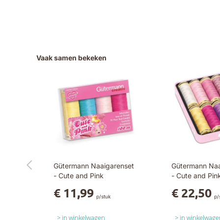
Vaak samen bekeken
Gütermann Naaigarenset
Gütermann Na
- Cute and Pink
- Cute and Pin
€ 11,99
€ 22,50
p/stuk
p/
in winkelwagen
in winkelwage