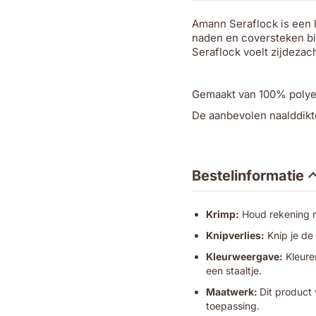
Amann Seraflock is een l
naden en coversteken bij 
Seraflock voelt zijdezac
Gemaakt van 100% polyest
De aanbevolen naalddikt
Bestelinformatie
Krimp:
Houd rekening me
Knipverlies:
Knip je de
Kleurweergave:
Kleuren
een staaltje.
Maatwerk:
Dit product 
toepassing.