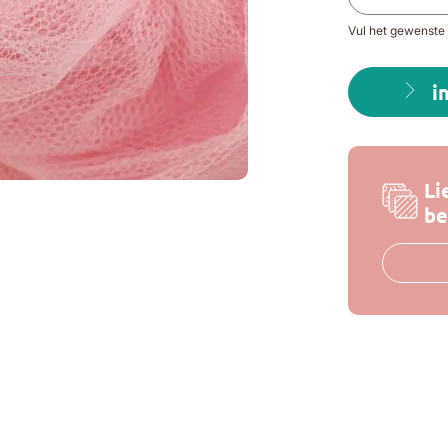
Vul het gewenste 
i
Li
be