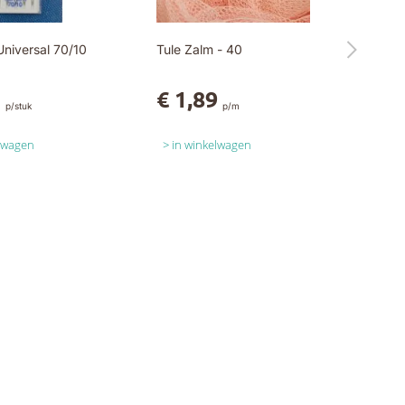
niversal 70/10
Tule Zalm - 40
5
€ 1,89
p/stuk
p/m
elwagen
in winkelwagen