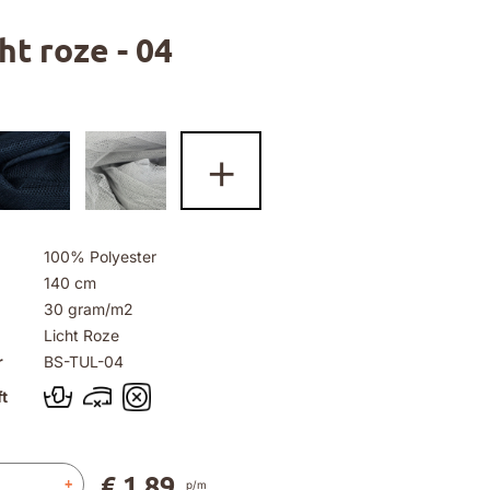
cht roze - 04
+
100% Polyester
140 cm
30 gram/m2
Licht Roze
r
BS-TUL-04
t
€ 1,89
+
p/m