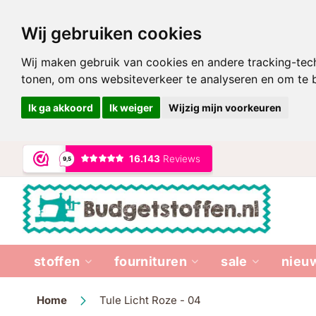
Wij gebruiken cookies
Wij maken gebruik van cookies en andere tracking-tec
tonen, om ons websiteverkeer te analyseren en om te
Ik ga akkoord
Ik weiger
Wijzig mijn voorkeuren
Ga
naar
de
inhoud
stoffen
fournituren
sale
nieu
Home
Tule Licht Roze - 04