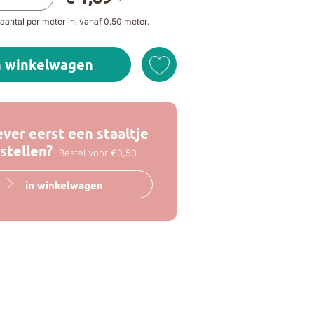
aantal per meter in, vanaf 0.50 meter.
n winkelwagen
ever eerst een staaltje
stellen?
Bestel voor €0,50
in winkelwagen