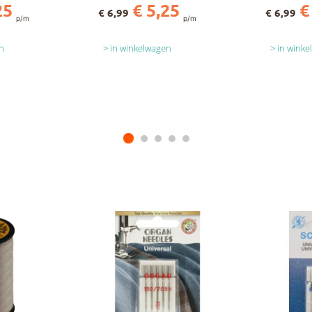
25
€ 5,25
€
€ 6,99
€ 6,99
p/m
p/m
n
in winkelwagen
in wink