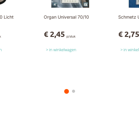
0 Licht
Organ Universal 70/10
Schmetz U
€ 2,45
€ 2,7
k
p/stuk
n
in winkelwagen
in wink