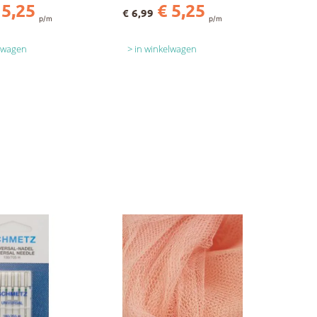
 5,25
€ 5,25
€ 6,99
p/m
p/m
elwagen
in winkelwagen