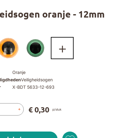
heidsogen oranje - 12mm
+
Oranje
digdheden
Veiligheidsogen
r
X-BDT 5633-12-693
€ 0,30
+
p/stuk