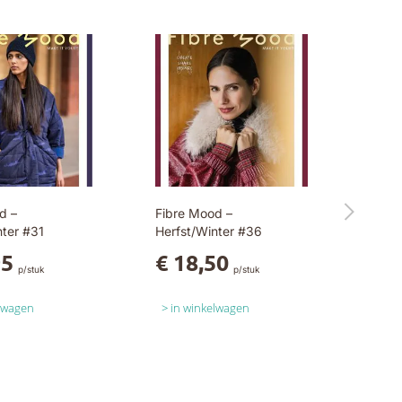
d –
Fibre Mood –
nter #31
Herfst/Winter #36
95
€ 18,50
p/stuk
p/stuk
elwagen
in winkelwagen