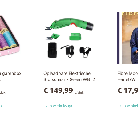
aigarenbox
Oplaadbare Elektrische
Fibre Moo
k
Stofschaar - Green WBT2
Herfst/Wi
€ 149,99
€ 17,
stuk
p/stuk
n
in winkelwagen
in wink