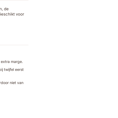
n, de
Geschikt voor
 extra marge.
 twijfel eerst
rdoor niet van