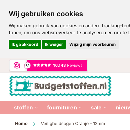
Wij gebruiken cookies
Wij maken gebruik van cookies en andere tracking-tec
tonen, om ons websiteverkeer te analyseren en om te
Ik ga akkoord
Ik weiger
Wijzig mijn voorkeuren
Ga
naar
de
inhoud
stoffen
fournituren
sale
nieu
Home
Veiligheidsogen Oranje - 12mm