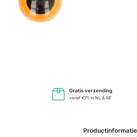
Ga
naar
het
begin
van
de
Gratis verzending
afbeeldingen-
vanaf €75 in NL & BE
gallerij
Productinformatie