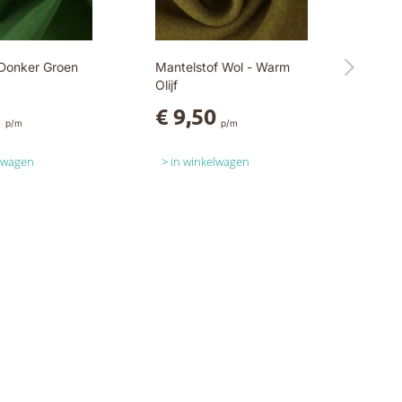
 Donker Groen
Mantelstof Wol - Warm
Olijf
5
€ 9,50
p/m
p/m
elwagen
in winkelwagen