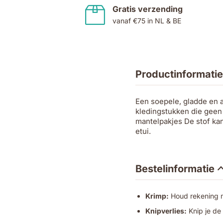
Gratis verzending
vanaf €75 in NL & BE
Productinformatie
Een soepele, gladde en a
kledingstukken die geen 
mantelpakjes De stof ka
etui.
Bestelinformatie
Krimp:
Houd rekening me
Knipverlies:
Knip je de