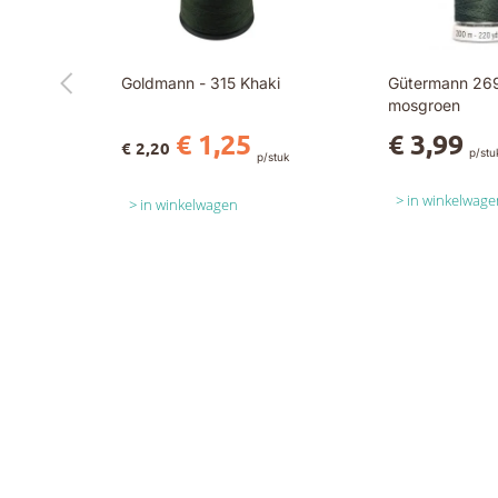
Goldmann - 315 Khaki
Gütermann 269
mosgroen
€ 1,25
€ 3,99
€ 2,20
p/stu
p/stuk
in winkelwage
in winkelwagen