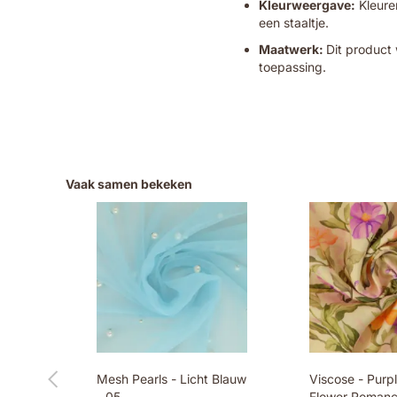
Kleurweergave:
Kleuren
een staaltje.
Maatwerk:
Dit product 
toepassing.
Vaak samen bekeken
Mesh Pearls - Licht Blauw
Viscose - Purp
- 05
Flower Romanc