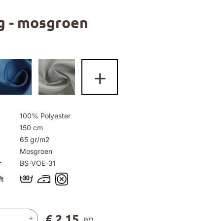
g - mosgroen
+
100% Polyester
150 cm
65 gr/m2
Mosgroen
r
BS-VOE-31
t
€ 2,15
+
p/m