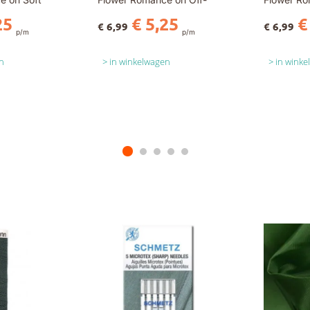
White
25
€ 5,25
€
€ 6,99
€ 6,99
p/m
p/m
n
in winkelwagen
in wink