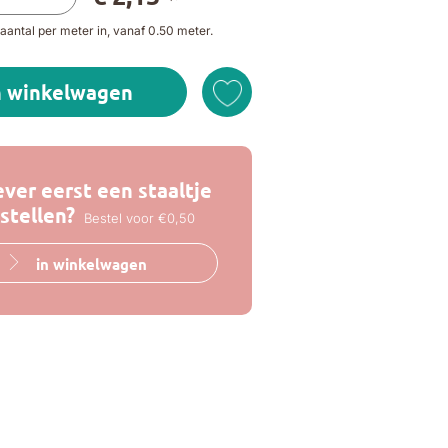
aantal per meter in, vanaf 0.50 meter.
n winkelwagen
ever eerst een staaltje
stellen?
Bestel voor €0,50
in winkelwagen