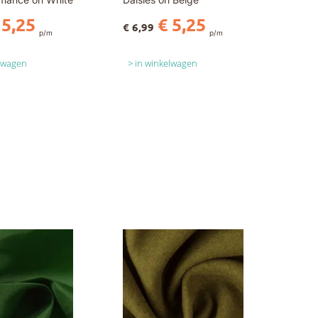
 5,25
€ 5,25
€ 6,99
p/m
p/m
elwagen
in winkelwagen