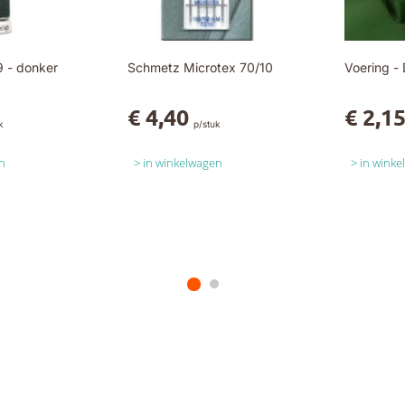
 - donker
Schmetz Microtex 70/10
Voering -
€ 4,40
€ 2,1
k
p/stuk
n
in winkelwagen
in wink