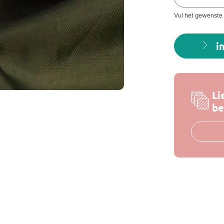
Vul het gewenste 
i
Li
be