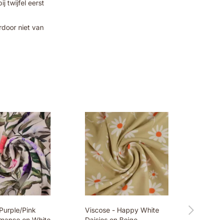
 twijfel eerst
rdoor niet van
Purple/Pink
Viscose - Happy White
mance on White
Daisies on Beige