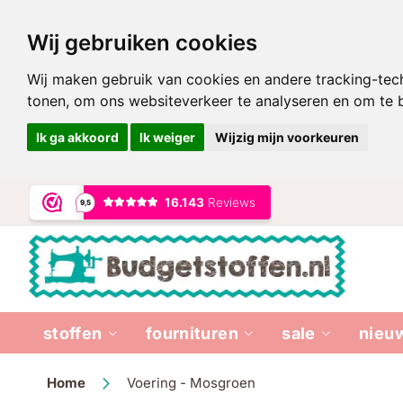
Wij gebruiken cookies
Wij maken gebruik van cookies en andere tracking-tec
tonen, om ons websiteverkeer te analyseren en om te
Ik ga akkoord
Ik weiger
Wijzig mijn voorkeuren
Ga
naar
de
inhoud
stoffen
fournituren
sale
nieu
Home
Voering - Mosgroen