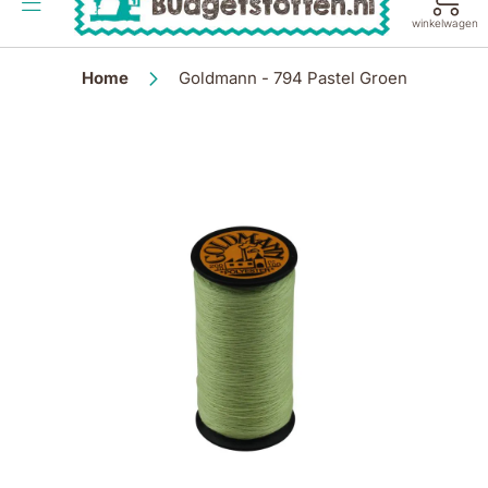
de
winkelwagen
inhoud
Home
Goldmann - 794 Pastel Groen
Ga
naar
het
einde
van
de
afbeeldingen-
gallerij