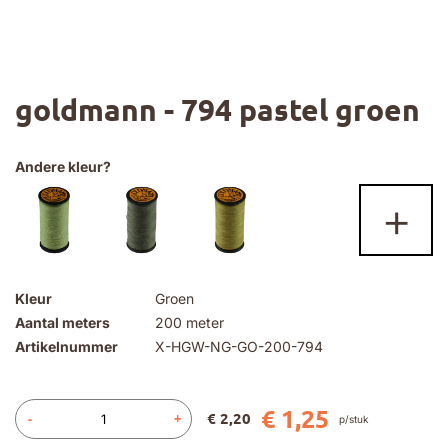
Ga
goldmann - 794 pastel groen
naar
het
begin
van
Andere kleur?
de
+
afbeeldingen-
gallerij
Kleur
Groen
Aantal meters
200 meter
Artikelnummer
X-HGW-NG-GO-200-794
€ 1,25
€ 2,20
-
+
p/stuk