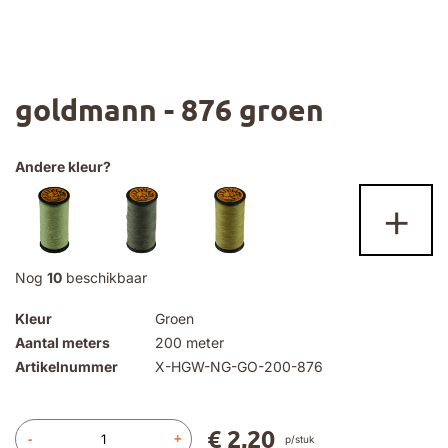
Ga
goldmann - 876 groen
naar
het
begin
van
Andere kleur?
de
+
afbeeldingen-
gallerij
Nog
10
beschikbaar
Kleur
Groen
Aantal meters
200 meter
Artikelnummer
X-HGW-NG-GO-200-876
€ 2,20
-
+
p/stuk