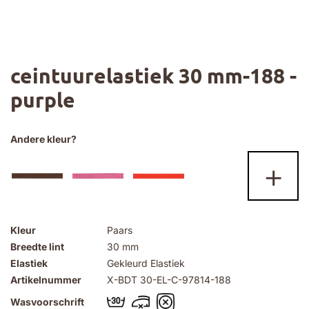
Ga
ceintuurelastiek 30 mm-188 -
naar
het
purple
begin
van
de
afbeeldingen-
Andere kleur?
gallerij
+
Kleur
Paars
Breedte lint
30 mm
Elastiek
Gekleurd Elastiek
Artikelnummer
X-BDT 30-EL-C-97814-188
Wasvoorschrift