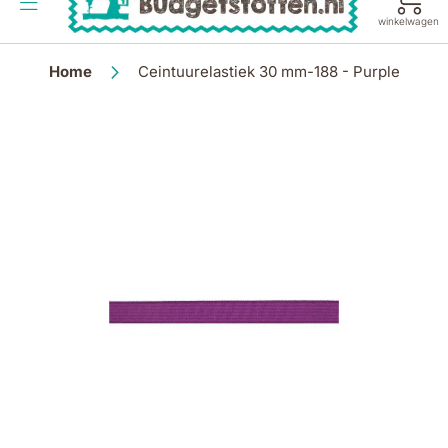
de
winkelwagen
inhoud
Home
Ceintuurelastiek 30 mm-188 - Purple
Ga
naar
het
einde
van
de
afbeeldingen-
gallerij